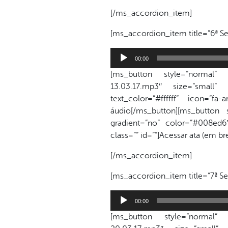
[/ms_accordion_item]
[ms_accordion_item title=”6ª Se
Tocador
00:00
de
[ms_button style=”normal” lin
áudio
13.03.17.mp3″ size=”small”
text_color=”#ffffff” icon=”f
áudio[/ms_button][ms_button 
gradient=”no” color=”#008ed6″ 
class=”” id=””]Acessar ata (em b
[/ms_accordion_item]
[ms_accordion_item title=”7ª Se
Tocador
00:00
de
[ms_button style=”normal” lin
áudio