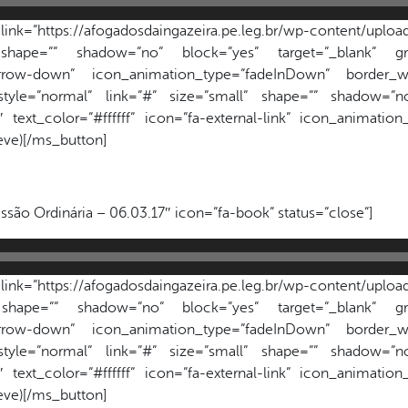
k=”https://afogadosdaingazeira.pe.leg.br/wp-content/upload
 shape=”” shadow=”no” block=”yes” target=”_blank” gr
a-arrow-down” icon_animation_type=”fadeInDown” border_wi
style=”normal” link=”#” size=”small” shape=”” shadow=”no
text_color=”#ffffff” icon=”fa-external-link” icon_animatio
reve)[/ms_button]
ssão Ordinária – 06.03.17″ icon=”fa-book” status=”close”]
k=”https://afogadosdaingazeira.pe.leg.br/wp-content/upload
 shape=”” shadow=”no” block=”yes” target=”_blank” gr
a-arrow-down” icon_animation_type=”fadeInDown” border_wi
style=”normal” link=”#” size=”small” shape=”” shadow=”no
text_color=”#ffffff” icon=”fa-external-link” icon_animatio
reve)[/ms_button]