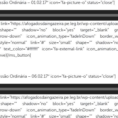
são Ordinária – 01.02.17″ icon=”fa-picture-o” status=”close”]
k=”https://afogadosdaingazeira.pe.leg.br/wp-content/upload
 shape=”” shadow=”no” block=”yes” target=”_blank” gr
a-arrow-down” icon_animation_type=”fadeInDown” border_wi
style=”normal” link=”#” size=”small” shape=”” shadow=”no
text_color=”#ffffff” icon=”fa-external-link” icon_animatio
reve)[/ms_button]
são Ordinária – 06.02.17″ icon=”fa-picture-o” status=”close”]
k=”https://afogadosdaingazeira.pe.leg.br/wp-content/upload
 shape=”” shadow=”no” block=”yes” target=”_blank” gr
a-arrow-down” icon_animation_type=”fadeInDown” border_wi
style=”normal” link=”#” size=”small” shape=”” shadow=”no