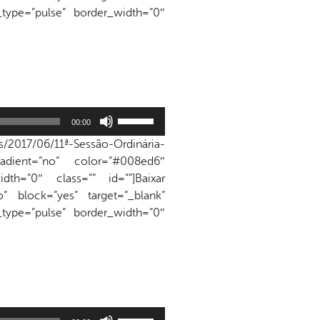
ou
n_type=”pulse” border_width=”0″
para
baixo
para
aumentar
ou
diminuir
Use
o
00:00
as
volume.
/2017/06/11ª-Sessão-Ordinária-
setas
adient=”no” color=”#008ed6″
para
dth=”0″ class=”” id=””]Baixar
cima
” block=”yes” target=”_blank”
ou
n_type=”pulse” border_width=”0″
para
baixo
para
aumentar
ou
diminuir
Use