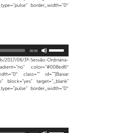
ou
n_type=”pulse” border_width=”0″
para
baixo
para
aumentar
ou
diminuir
Use
o
00:00
as
volume.
s/2017/06/3ª-Sessão-Ordinária-
setas
adient=”no” color=”#008ed6″
para
dth=”0″ class=”” id=””]Baixar
cima
” block=”yes” target=”_blank”
ou
n_type=”pulse” border_width=”0″
para
baixo
para
aumentar
ou
diminuir
Use