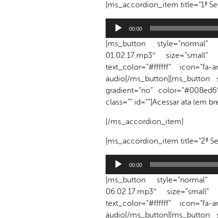
[ms_accordion_item title=”1ª Ses
Tocador
00:00
de
[ms_button style=”normal” lin
áudio
01.02.17.mp3″ size=”small”
text_color=”#ffffff” icon=”f
áudio[/ms_button][ms_button 
gradient=”no” color=”#008ed6″ 
class=”” id=””]Acessar ata (em b
[/ms_accordion_item]
[ms_accordion_item title=”2ª Ses
Tocador
00:00
de
[ms_button style=”normal” lin
áudio
06.02.17.mp3″ size=”small”
text_color=”#ffffff” icon=”f
áudio[/ms_button][ms_button 