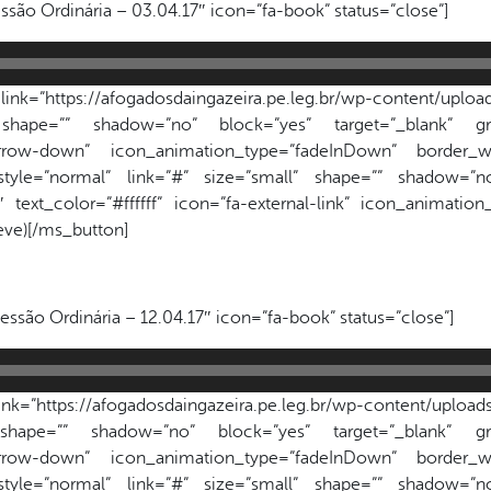
ssão Ordinária – 03.04.17″ icon=”fa-book” status=”close”]
k=”https://afogadosdaingazeira.pe.leg.br/wp-content/upload
 shape=”” shadow=”no” block=”yes” target=”_blank” gr
a-arrow-down” icon_animation_type=”fadeInDown” border_wi
style=”normal” link=”#” size=”small” shape=”” shadow=”no
text_color=”#ffffff” icon=”fa-external-link” icon_animatio
reve)[/ms_button]
essão Ordinária – 12.04.17″ icon=”fa-book” status=”close”]
k=”https://afogadosdaingazeira.pe.leg.br/wp-content/uploads
 shape=”” shadow=”no” block=”yes” target=”_blank” gr
a-arrow-down” icon_animation_type=”fadeInDown” border_wi
style=”normal” link=”#” size=”small” shape=”” shadow=”no