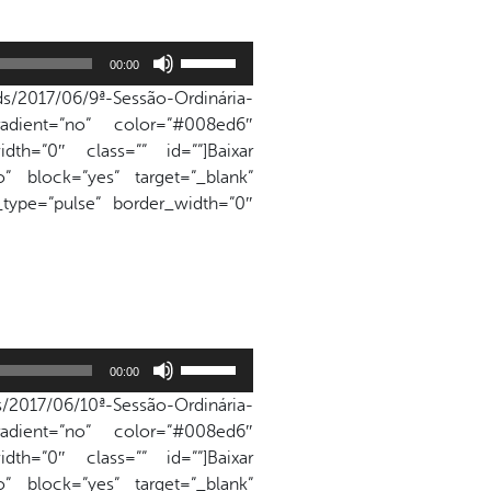
ou
diminuir
Use
o
00:00
as
volume.
s/2017/06/9ª-Sessão-Ordinária-
setas
adient=”no” color=”#008ed6″
para
dth=”0″ class=”” id=””]Baixar
cima
” block=”yes” target=”_blank”
ou
n_type=”pulse” border_width=”0″
para
baixo
para
aumentar
ou
diminuir
Use
o
00:00
as
volume.
/2017/06/10ª-Sessão-Ordinária-
setas
adient=”no” color=”#008ed6″
para
dth=”0″ class=”” id=””]Baixar
cima
” block=”yes” target=”_blank”