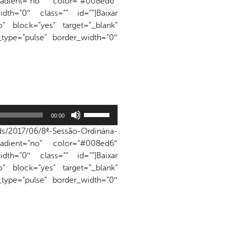
adient=”no” color=”#008ed6″
para
dth=”0″ class=”” id=””]Baixar
cima
” block=”yes” target=”_blank”
ou
n_type=”pulse” border_width=”0″
para
baixo
para
aumentar
ou
diminuir
Use
o
00:00
as
volume.
s/2017/06/8ª-Sessão-Ordinária-
setas
adient=”no” color=”#008ed6″
para
dth=”0″ class=”” id=””]Baixar
cima
” block=”yes” target=”_blank”
ou
n_type=”pulse” border_width=”0″
para
baixo
para
aumentar