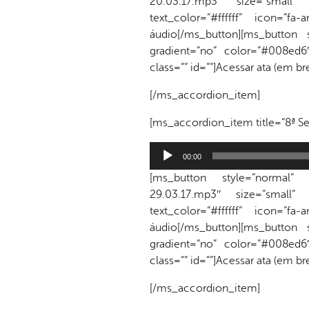
20.03.17.mp3″ size=”small”
text_color=”#ffffff” icon=”f
áudio[/ms_button][ms_button 
gradient=”no” color=”#008ed6″ 
class=”” id=””]Acessar ata (em b
[/ms_accordion_item]
[ms_accordion_item title=”8ª Se
Tocador
00:00
de
[ms_button style=”normal” lin
áudio
29.03.17.mp3″ size=”small”
text_color=”#ffffff” icon=”f
áudio[/ms_button][ms_button 
gradient=”no” color=”#008ed6″ 
class=”” id=””]Acessar ata (em b
[/ms_accordion_item]