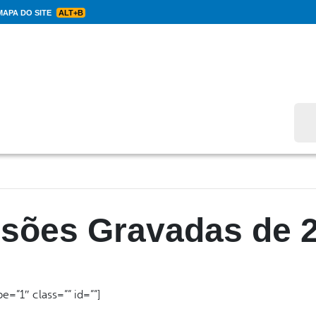
APA DO SITE
ALT+B
Bus
sões Gravadas de 
=”1″ class=”” id=””]