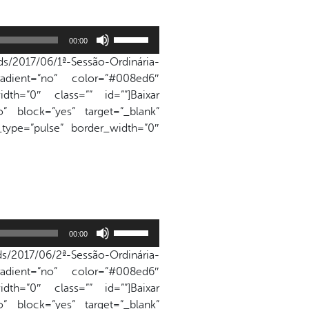
Use
00:00
as
s/2017/06/1ª-Sessão-Ordinária-
setas
adient=”no” color=”#008ed6″
para
dth=”0″ class=”” id=””]Baixar
cima
” block=”yes” target=”_blank”
ou
n_type=”pulse” border_width=”0″
para
baixo
para
aumentar
ou
diminuir
Use
o
00:00
as
volume.
s/2017/06/2ª-Sessão-Ordinária-
setas
adient=”no” color=”#008ed6″
para
dth=”0″ class=”” id=””]Baixar
cima
” block=”yes” target=”_blank”