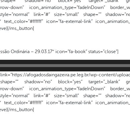
 shape=”” shadow=”no” block=”yes” target=”_blank” gr
a-arrow-down” icon_animation_type=”fadeInDown” border_wi
style=”normal” link=”#” size=”small” shape=”” shadow=”no
text_color=”#ffffff” icon=”fa-external-link” icon_animatio
reve)[/ms_button]
ssão Ordinária – 29.03.17″ icon=”fa-book” status=”close”]
k=”https://afogadosdaingazeira.pe.leg.br/wp-content/upload
 shape=”” shadow=”no” block=”yes” target=”_blank” gr
a-arrow-down” icon_animation_type=”fadeInDown” border_wi
style=”normal” link=”#” size=”small” shape=”” shadow=”no
text_color=”#ffffff” icon=”fa-external-link” icon_animatio
reve)[/ms_button]