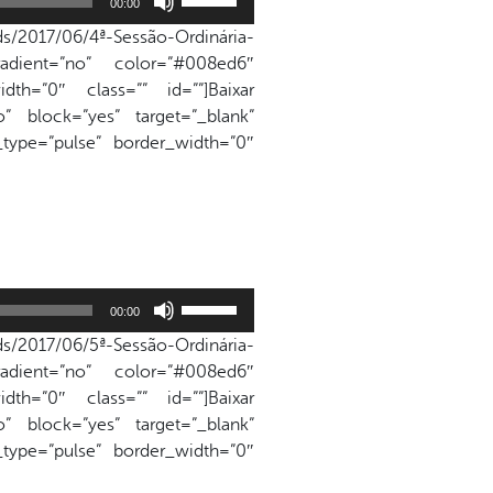
o
00:00
as
volume.
s/2017/06/4ª-Sessão-Ordinária-
setas
adient=”no” color=”#008ed6″
para
dth=”0″ class=”” id=””]Baixar
cima
” block=”yes” target=”_blank”
ou
n_type=”pulse” border_width=”0″
para
baixo
para
aumentar
ou
diminuir
Use
o
00:00
as
volume.
s/2017/06/5ª-Sessão-Ordinária-
setas
adient=”no” color=”#008ed6″
para
dth=”0″ class=”” id=””]Baixar
cima
” block=”yes” target=”_blank”
ou
n_type=”pulse” border_width=”0″
para
baixo