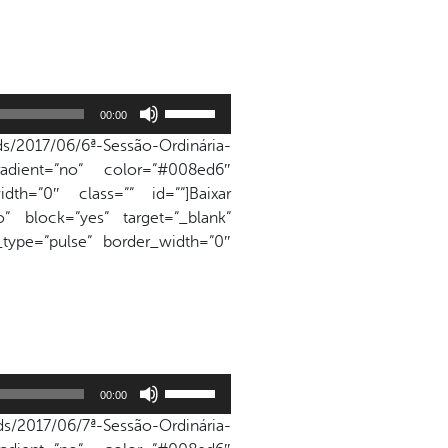
para
aumentar
ou
diminuir
Use
o
00:00
as
volume.
s/2017/06/6ª-Sessão-Ordinária-
setas
adient=”no” color=”#008ed6″
para
dth=”0″ class=”” id=””]Baixar
cima
” block=”yes” target=”_blank”
ou
n_type=”pulse” border_width=”0″
para
baixo
para
aumentar
ou
diminuir
Use
o
00:00
as
volume.
s/2017/06/7ª-Sessão-Ordinária-
setas