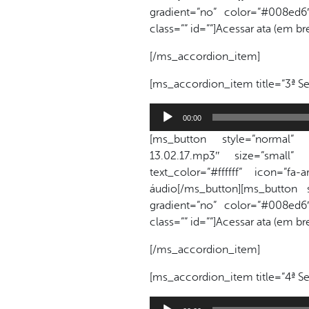
gradient=”no” color=”#008ed6″ 
class=”” id=””]Acessar ata (em b
[/ms_accordion_item]
[ms_accordion_item title=”3ª Se
Tocador
00:00
de
[ms_button style=”normal” lin
áudio
13.02.17.mp3″ size=”small”
text_color=”#ffffff” icon=”f
áudio[/ms_button][ms_button 
gradient=”no” color=”#008ed6″ 
class=”” id=””]Acessar ata (em b
[/ms_accordion_item]
[ms_accordion_item title=”4ª Se
Tocador