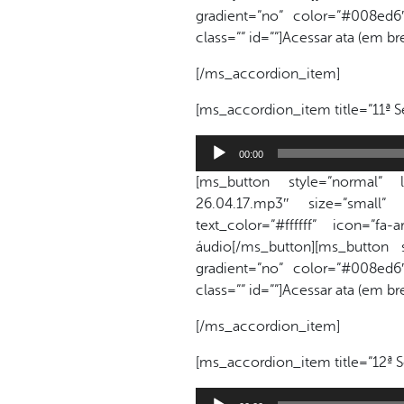
gradient=”no” color=”#008ed6″ 
class=”” id=””]Acessar ata (em b
[/ms_accordion_item]
[ms_accordion_item title=”11ª S
Tocador
00:00
de
[ms_button style=”normal” lin
áudio
26.04.17.mp3″ size=”small”
text_color=”#ffffff” icon=”f
áudio[/ms_button][ms_button 
gradient=”no” color=”#008ed6″ 
class=”” id=””]Acessar ata (em b
[/ms_accordion_item]
[ms_accordion_item title=”12ª S
Tocador