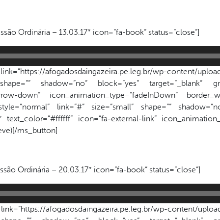
ssão Ordinária – 13.03.17″ icon=”fa-book” status=”close”]
k=”https://afogadosdaingazeira.pe.leg.br/wp-content/upload
 shape=”” shadow=”no” block=”yes” target=”_blank” gr
a-arrow-down” icon_animation_type=”fadeInDown” border_wi
style=”normal” link=”#” size=”small” shape=”” shadow=”no
text_color=”#ffffff” icon=”fa-external-link” icon_animatio
reve)[/ms_button]
ssão Ordinária – 20.03.17″ icon=”fa-book” status=”close”]
k=”https://afogadosdaingazeira.pe.leg.br/wp-content/upload