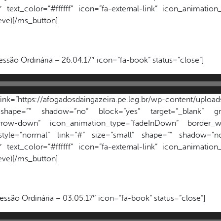
text_color=”#ffffff” icon=”fa-external-link” icon_animatio
reve)[/ms_button]
essão Ordinária – 26.04.17″ icon=”fa-book” status=”close”]
k=”https://afogadosdaingazeira.pe.leg.br/wp-content/uploads
 shape=”” shadow=”no” block=”yes” target=”_blank” gr
a-arrow-down” icon_animation_type=”fadeInDown” border_wi
style=”normal” link=”#” size=”small” shape=”” shadow=”no
text_color=”#ffffff” icon=”fa-external-link” icon_animatio
reve)[/ms_button]
essão Ordinária – 03.05.17″ icon=”fa-book” status=”close”]