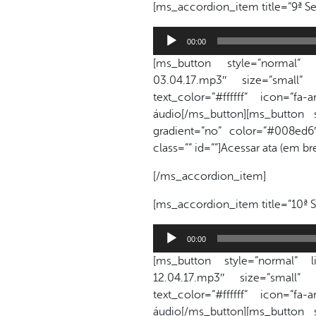
[ms_accordion_item title=”9ª Se
Tocador
00:00
de
[ms_button style=”normal” lin
áudio
03.04.17.mp3″ size=”small”
text_color=”#ffffff” icon=”f
áudio[/ms_button][ms_button 
gradient=”no” color=”#008ed6″ 
class=”” id=””]Acessar ata (em b
[/ms_accordion_item]
[ms_accordion_item title=”10ª S
Tocador
00:00
de
[ms_button style=”normal” lin
áudio
12.04.17.mp3″ size=”small”
text_color=”#ffffff” icon=”f
áudio[/ms_button][ms_button 