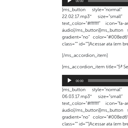
00:00
de
[ms_button style=”normal” lin
áudio
22.02.17.mp3″ size=”small”
text_color=”#ffffff” icon=”f
áudio[/ms_button][ms_button 
gradient=”no” color=”#008ed6″ 
class=”” id=””]Acessar ata (em b
[/ms_accordion_item]
[ms_accordion_item title=”5ª Se
Tocador
00:00
de
[ms_button style=”normal” lin
áudio
06.03.17.mp3″ size=”small”
text_color=”#ffffff” icon=”f
áudio[/ms_button][ms_button 
gradient=”no” color=”#008ed6″ 
class=”” id=””]Acessar ata (em b