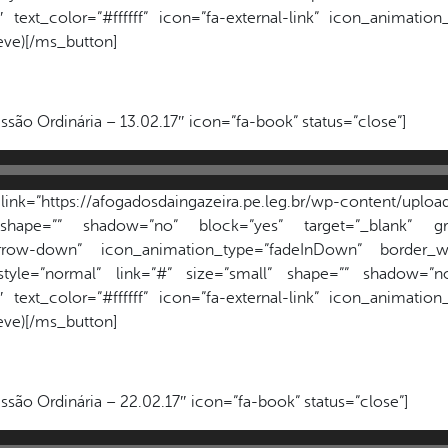
text_color=”#ffffff” icon=”fa-external-link” icon_animatio
reve)[/ms_button]
ssão Ordinária – 13.02.17″ icon=”fa-book” status=”close”]
k=”https://afogadosdaingazeira.pe.leg.br/wp-content/upload
 shape=”” shadow=”no” block=”yes” target=”_blank” gr
a-arrow-down” icon_animation_type=”fadeInDown” border_wi
style=”normal” link=”#” size=”small” shape=”” shadow=”no
text_color=”#ffffff” icon=”fa-external-link” icon_animatio
reve)[/ms_button]
ssão Ordinária – 22.02.17″ icon=”fa-book” status=”close”]