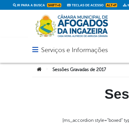
IR PARA A BUSCA
SHIFT+5
TECLAS DE ACESSO
ALT+P
M
Serviços e Informações
Abrir menu principal de navegação
Você está aqui:
>
Sessões Gravadas de 2017
Ses
[ms_accordion style=”boxed” type