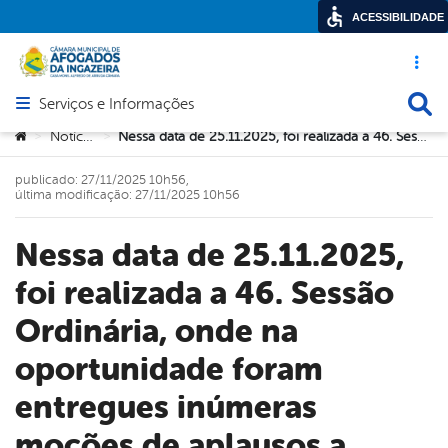
ACESSIBILIDADE
Acesso ráp
Busca
Serviços e Informações
Abrir menu principal de navegação
Você está aqui:
Notícias
Nessa data de 25.11.2025, foi realizada a 46. Sessão Ordinária, onde na oportunidade foram entregues inúmeras moções de aplausos a diversas pessoas e entidades. As matérias, tais como Projetos de Lei e Projeto de Decreto Legislativo ficaram pra votação na próxima Sessão que realizar-se-á no dia 02.12.2025.
>
>
publicado: 27/11/2025 10h56,
última modificação: 27/11/2025 10h56
Nessa data de 25.11.2025,
foi realizada a 46. Sessão
Ordinária, onde na
oportunidade foram
entregues inúmeras
moções de aplausos a