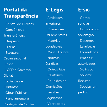
Portal da
E-Legis
E-sic
Transparência
Atividades
Como
anteriores
solicitar
Central de Dúvidas
Comissões
Consulte sua
Convênios e
Parlamentares
Solicitação
Transferências
Matérias
Decretos
Despesas
Legislativas
Estatísticas
Diárias
Mesa Diretora
Formulários
Estrutura
Normas
Prazos e
Organizacional
Jurídicas
autoridades
Inicio
Outros Atos
Sic Físico
LGPD e Governo
Relatórios
Solicitar
Digital
Reuniões de
Recurso
Licitações e
Comissões
Solicitar um
Contratos
Sessões
pedido
Obras Públicas
Legislativas
Planejamento e
Vereadores
Prestação de Contas