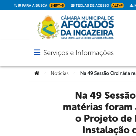
IR PARA A BUSCA
SHIFT+5
TECLAS DE ACESSO
ALT+P
M
Serviços e Informações
Abrir menu principal de navegação
Você está aqui:
>
>
Notícias
Na 49 Sessão Ordinária realizada na data de …….., várias
matérias foram 
o Projeto de 
Instalação 