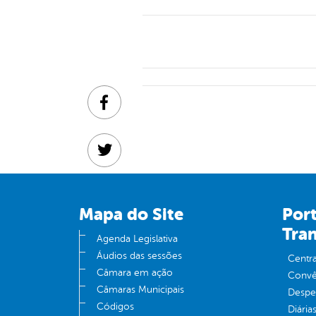
Facebook
Twitter
Linkedin
Mapa do Site
Port
Tra
Agenda Legislativa
Áudios das sessões
Centra
Câmara em ação
Convên
Câmaras Municipais
Despe
Códigos
Diária