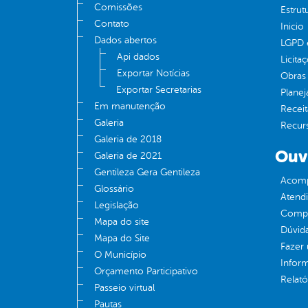
Comissões
Estrut
Contato
Inicio
Dados abertos
LGPD e
Api dados
Licita
Exportar Notícias
Obras 
Exportar Secretarias
Plane
Em manutenção
Receit
Galeria
Recur
Galeria de 2018
Ouv
Galeria de 2021
Gentileza Gera Gentileza
Acomp
Glossário
Atend
Legislação
Compe
Mapa do site
Dúvid
Mapa do Site
Fazer
O Município
Infor
Orçamento Participativo
Relató
Passeio virtual
Pautas