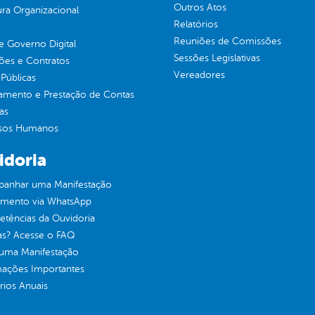
Outros Atos
ura Organizacional
Relatórios
Reuniões de Comissões
 Governo Digital
Sessões Legislativas
ções e Contratos
Vereadores
Públicas
jamento e Prestação de Contas
as
sos Humanos
idoria
anhar uma Manifestação
imento via WhatsApp
tências da Ouvidoria
as? Acesse o FAQ
 uma Manifestação
mações Importantes
rios Anuais