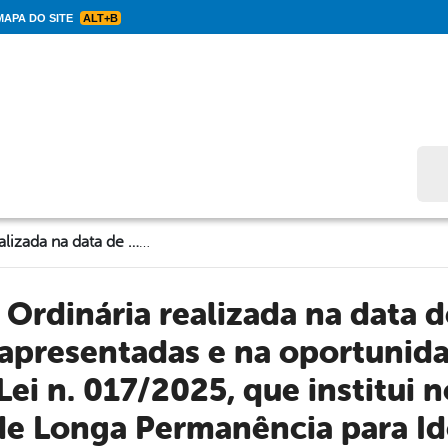
APA DO SITE
ALT+B
Bus
Na 49 Sessão Ordinária realizada na data de …….., várias matérias foram apresentadas e na oportunidade foi aprovado o Projeto de Lei n. 017/2025, que institui no município a Instalação de Longa Permanência para Idosos ( ILPI ).
apresentadas e na oportunid
Lei n. 017/2025, que institui 
de Longa Permanência para Idos