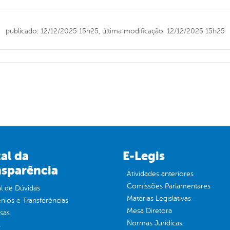
publicado: 12/12/2025 15h25,
última modificação: 12/12/2025 15h25
al da
E-Legis
nsparência
Atividades anteriores
Comissões Parlamentares
l de Dúvidas
Matérias Legislativas
ios e Transferências
Mesa Diretora
sas
Normas Jurídicas
s