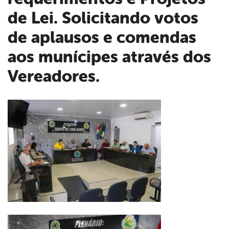
de Lei. Solicitando votos
de aplausos e comendas
aos munícipes através dos
Vereadores.
book
er
din