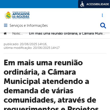
ACESSIBILIDADE
Acesso ráp
Busca
Serviços e Informações
Abrir menu principal de navegação
Você está aqui:
Notícias
Em mais uma reunião ordinária, a Câmara Municipal atendendo a demanda de várias comunidades, através de requerimentos e Projetos de Lei. Solicitando votos de aplausos e comendas aos munícipes através dos Vereadores.
>
>
publicado: 20/06/2025 14h16,
última modificação: 20/06/2025 14h17
Em mais uma reunião
ordinária, a Câmara
Municipal atendendo a
demanda de várias
comunidades, através de
requerimentos e Projetos