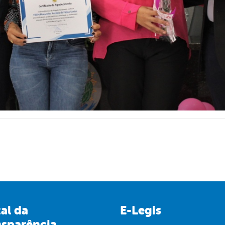
al da
E-Legis
nsparência