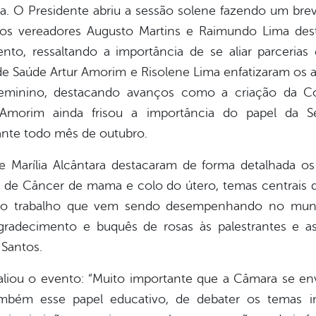
ia. O Presidente abriu a sessão solene fazendo um bre
os vereadores Augusto Martins e Raimundo Lima des
o, ressaltando a importância de se aliar parcerias
de Saúde Artur Amorim e Risolene Lima enfatizaram os a
o feminino, destacando avanços como a criação da C
 Amorim ainda frisou a importância do papel da S
ante todo mês de outubro.
 e Marília Alcântara destacaram de forma detalhada o
s de Câncer de mama e colo do útero, temas centrai
odo trabalho que vem sendo desempenhando no municí
agradecimento e buquês de rosas às palestrantes e a
Santos.
aliou o evento: “Muito importante que a Câmara se en
ambém esse papel educativo, de debater os temas i