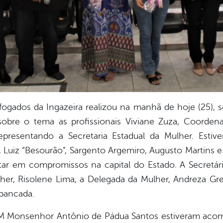
ogados da Ingazeira realizou na manhã de hoje (25), 
 sobre o tema as profissionais Viviane Zuza, Coorde
representando a Secretaria Estadual da Mulher. Esti
Luiz “Besourão”, Sargento Argemiro, Augusto Martins e 
star em compromissos na capital do Estado. A Secretári
her, Risolene Lima, a Delegada da Mulher, Andreza Gre
bancada.
EM Monsenhor Antônio de Pádua Santos estiveram aco