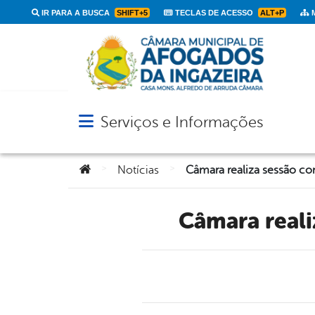
IR PARA A BUSCA
SHIFT+5
TECLAS DE ACESSO
ALT+P
M
Serviços e Informações
Abrir menu principal de navegação
Você está aqui:
>
>
Notícias
Câmara real