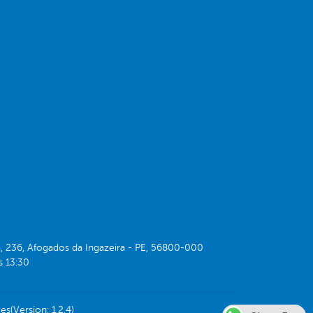
 236, Afogados da Ingazeira - PE, 56800-000
s 13:30
ões
(Version: 1.2.4)