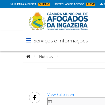
IR PARA A BUSCA
SHIFT+5
TECLAS DE ACESSO
ALT+P
M
Serviços e Informações
Abrir menu principal de navegação
Você está aqui:
>
>
Notícias
View Fullscreen
Facebook
Skip to PDF content