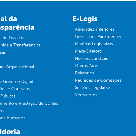
al da
E-Legis
nsparência
Atividades anteriores
Comissões Parlamentares
l de Dúvidas
Matérias Legislativas
ios e Transferências
Mesa Diretora
sas
Normas Jurídicas
s
Outros Atos
ura Organizacional
Relatórios
Reuniões de Comissões
 Governo Digital
Sessões Legislativas
ções e Contratos
Vereadores
Públicas
jamento e Prestação de Contas
as
sos Humanos
idoria