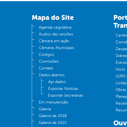
Mapa do Site
Port
Tra
Agenda Legislativa
Áudios das sessões
Centra
Câmara em ação
Convên
Câmaras Municipais
Despe
Códigos
Diária
Comissões
Estrut
Contato
Inicio
Dados abertos
LGPD e
Api dados
Licita
Exportar Notícias
Obras 
Exportar Secretarias
Plane
Em manutenção
Receit
Galeria
Recur
Galeria de 2018
Ouv
Galeria de 2021