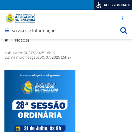
ACESSIBILIDADE
Acesso ráp
Busca
Serviços e Informações
Abrir menu principal de navegação
Você está aqui:
Notícias
>
>
publicado: 30/07/2025 16h27,
última modificação: 30/07/2025 16h27
book
er
din